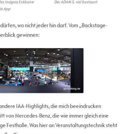
es Insignia Exklusive
Der ADAM S, viel bestaunt
ia App
dürfen, wo nicht jeder hin darf. Vom „Backstage-
erblick gewinnen:
 andere IAA-Highlights, die mich beeindrucken
ritt von Mercedes-Benz, die wie immer gleich eine
ige Festhalle. Was hier an Veranstaltungstechnik steht