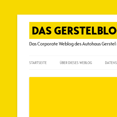
Zum
Inhalt
springen
DAS GERSTELBL
Das Corporate Weblog des Autohaus Gerstel 
STARTSEITE
ÜBER DIESES WEBLOG
DATENS
ÜBER DIESES WEBLOG
HÄUFIG GESTELLTE FRAGEN
SPIELREGELN
AUTOREN