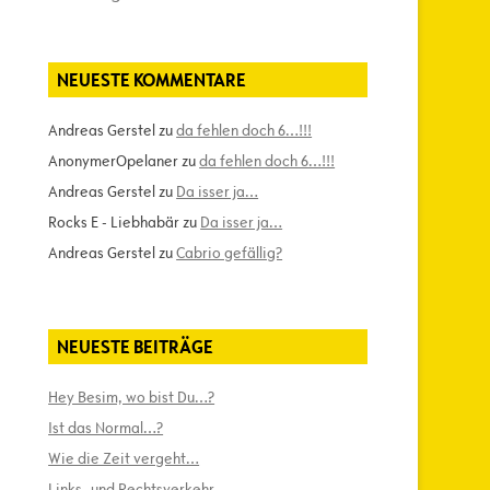
NEUESTE KOMMENTARE
Andreas Gerstel
zu
da fehlen doch 6…!!!
AnonymerOpelaner
zu
da fehlen doch 6…!!!
Andreas Gerstel
zu
Da isser ja…
Rocks E - Liebhabär
zu
Da isser ja…
Andreas Gerstel
zu
Cabrio gefällig?
NEUESTE BEITRÄGE
Hey Besim, wo bist Du…?
Ist das Normal…?
Wie die Zeit vergeht…
Links- und Rechtsverkehr