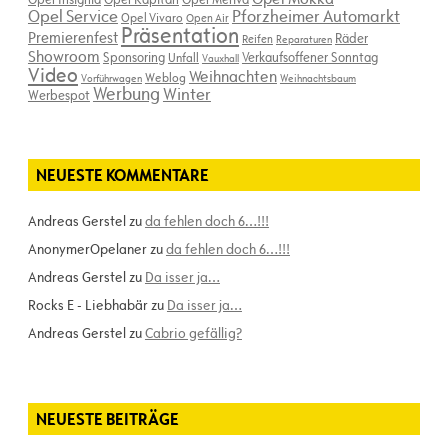
Opel Service
Pforzheimer Automarkt
Opel Vivaro
Open Air
Präsentation
Premierenfest
Räder
Reifen
Reparaturen
Showroom
Sponsoring
Verkaufsoffener Sonntag
Unfall
Vauxhall
Video
Weihnachten
Weblog
Vorführwagen
Weihnachtsbaum
Werbung
Winter
Werbespot
NEUESTE KOMMENTARE
Andreas Gerstel
zu
da fehlen doch 6…!!!
AnonymerOpelaner
zu
da fehlen doch 6…!!!
Andreas Gerstel
zu
Da isser ja…
Rocks E - Liebhabär
zu
Da isser ja…
Andreas Gerstel
zu
Cabrio gefällig?
NEUESTE BEITRÄGE