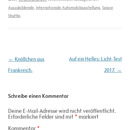
Auszubildende
,
Internationale Automobilausstellung
,
Space
Shuttle
.
Beitragsnavigation
←
Auf ein Helles: Licht-Test
Knöllchen aus
→
Frankreich.
2017.
Schreibe einen Kommentar
Deine E-Mail-Adresse wird nicht veröffentlicht.
Erforderliche Felder sind mit
*
markiert
Kommentar
*