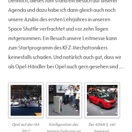
Dennoch, dieses Jahr stand ein Besuch auf unserer
Agenda und dazu habe ich dann gleich auch noch
unsere Azubis des ersten Lehrjahres in unseren
Space Shuttle verfrachtet und vor zehn Tagen
mitgenommen. Ein Besuch unsere Leitmesse kann
zum Startprogramm des KFZ-Mechatronikers
keinesfalls schaden. Und natürlich auch gut, dass wir
als Opel-Händler bei Opel auch gern gesehen sind …
Opel auf der IAA
Konfiguration des
Der ADAM S, viel
2017
Insignia Exklusive via
bestaunt