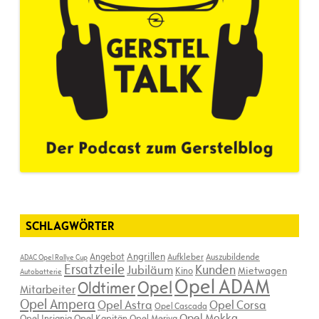
SCHLAGWÖRTER
Angebot
Angrillen
Aufkleber
Auszubildende
ADAC Opel Rallye Cup
Ersatzteile
Kunden
Jubiläum
Kino
Mietwagen
Autobatterie
Opel ADAM
Opel
Oldtimer
Mitarbeiter
Opel Ampera
Opel Astra
Opel Corsa
Opel Cascada
Opel Mokka
Opel Insignia
Opel Kapitän
Opel Meriva