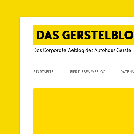
Zum
Inhalt
springen
DAS GERSTELBL
Das Corporate Weblog des Autohaus Gerstel 
STARTSEITE
ÜBER DIESES WEBLOG
DATENS
ÜBER DIESES WEBLOG
HÄUFIG GESTELLTE FRAGEN
SPIELREGELN
AUTOREN