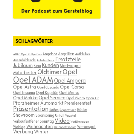
SCHLAGWÖRTER
Angebot
Angrillen
Aufkleber
ADAC Opel Rallye Cup
Ersatzteile
Auszubildende
Autobatterie
Kunden
Jubiläum
Kino
Mietwagen
Opel
Oldtimer
Mitarbeiter
Opel ADAM
Opel Ampera
Opel Astra
Opel Corsa
Opel Cascada
Opel Insignia
Opel Kapitän
Opel Meriva
Opel Service
Opel Mokka
Opel Vivaro
Open Air
Pforzheimer Automarkt
Premierenfest
Präsentation
Räder
Reifen
Reparaturen
Showroom
Sponsoring
Unfall
Vauxhall
Video
Verkaufsoffener Sonntag
Vorführwagen
Weihnachten
Werbespot
Weblog
Weihnachtsbaum
Werbung
Winter