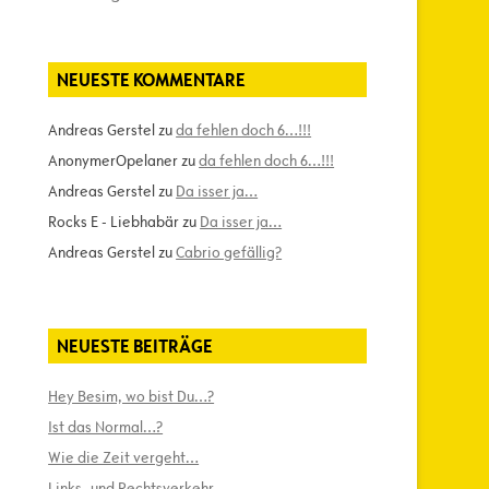
NEUESTE KOMMENTARE
Andreas Gerstel
zu
da fehlen doch 6…!!!
AnonymerOpelaner
zu
da fehlen doch 6…!!!
Andreas Gerstel
zu
Da isser ja…
Rocks E - Liebhabär
zu
Da isser ja…
Andreas Gerstel
zu
Cabrio gefällig?
NEUESTE BEITRÄGE
Hey Besim, wo bist Du…?
Ist das Normal…?
Wie die Zeit vergeht…
Links- und Rechtsverkehr