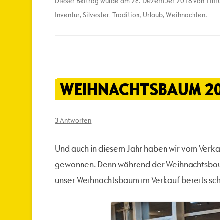
28. Dezember 2018
Timo
Dieser Beitrag wurde am
von
Inventur
,
Silvester
,
Tradition
,
Urlaub
,
Weihnachten
.
WEIHNACHTSBAUM 20
3 Antworten
Und auch in diesem Jahr haben wir vom Ver
gewonnen. Denn während der Weihnachtsbaum i
unser Weihnachtsbaum im Verkauf bereits sch