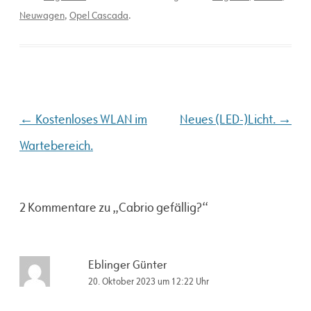
Neuwagen
,
Opel Cascada
.
Beitragsnavigation
←
→
Kostenloses WLAN im
Neues (LED-)Licht.
Wartebereich.
2 Kommentare zu „
Cabrio gefällig?
“
Eblinger Günter
20. Oktober 2023 um 12:22 Uhr