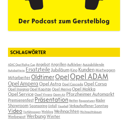
SCHLAGWÖRTER
Angebot
Angrillen
Aufkleber
Auszubildende
ADAC Opel Rallye Cup
Ersatzteile
Kunden
Jubiläum
Kino
Mietwagen
Autobatterie
Opel ADAM
Opel
Oldtimer
Mitarbeiter
Opel Ampera
Opel Astra
Opel Corsa
Opel Cascada
Opel Mokka
Opel Insignia
Opel Kapitän
Opel Meriva
Opel Service
Pforzheimer Automarkt
Opel Vivaro
Open Air
Präsentation
Premierenfest
Räder
Reifen
Reparaturen
Showroom
Sponsoring
Verkaufsoffener Sonntag
Unfall
Vauxhall
Video
Weihnachten
Weblog
Vorführwagen
Weihnachtsbaum
Werbung
Winter
Werbespot