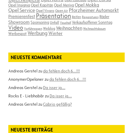
Opel Mokka
Opel Insignia
Opel Kapitän
Opel Meriva
Opel Service
Pforzheimer Automarkt
Opel Vivaro
Open Air
Präsentation
Premierenfest
Räder
Reifen
Reparaturen
Showroom
Sponsoring
Verkaufsoffener Sonntag
Unfall
Vauxhall
Video
Weihnachten
Weblog
Vorführwagen
Weihnachtsbaum
Werbung
Winter
Werbespot
NEUESTE KOMMENTARE
Andreas Gerstel
zu
da fehlen doch 6…!!!
AnonymerOpelaner
zu
da fehlen doch 6…!!!
Andreas Gerstel
zu
Da isser ja…
Rocks E - Liebhabär
zu
Da isser ja…
Andreas Gerstel
zu
Cabrio gefällig?
NEUESTE BEITRÄGE