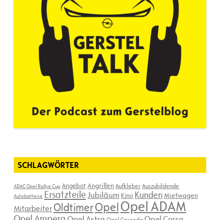
SCHLAGWÖRTER
Angebot
Angrillen
Aufkleber
Auszubildende
ADAC Opel Rallye Cup
Ersatzteile
Kunden
Jubiläum
Kino
Mietwagen
Autobatterie
Opel ADAM
Opel
Oldtimer
Mitarbeiter
Opel Ampera
Opel Astra
Opel Corsa
Opel Cascada