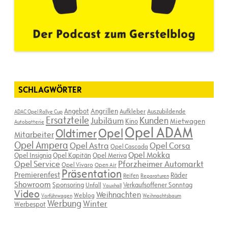
SCHLAGWÖRTER
Angebot
Angrillen
Aufkleber
Auszubildende
ADAC Opel Rallye Cup
Ersatzteile
Kunden
Jubiläum
Kino
Mietwagen
Autobatterie
Opel ADAM
Opel
Oldtimer
Mitarbeiter
Opel Ampera
Opel Astra
Opel Corsa
Opel Cascada
Opel Mokka
Opel Insignia
Opel Kapitän
Opel Meriva
Opel Service
Pforzheimer Automarkt
Opel Vivaro
Open Air
Präsentation
Premierenfest
Räder
Reifen
Reparaturen
Showroom
Sponsoring
Verkaufsoffener Sonntag
Unfall
Vauxhall
Video
Weihnachten
Weblog
Vorführwagen
Weihnachtsbaum
Werbung
Winter
Werbespot