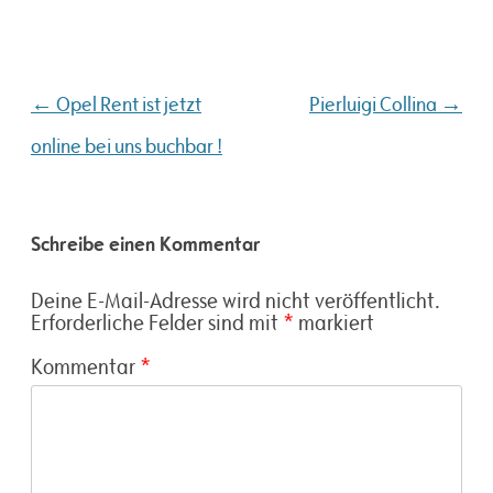
Beitragsnavigation
←
→
Opel Rent ist jetzt
Pierluigi Collina
online bei uns buchbar !
Schreibe einen Kommentar
Deine E-Mail-Adresse wird nicht veröffentlicht.
Erforderliche Felder sind mit
*
markiert
Kommentar
*