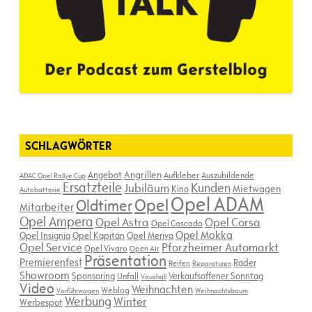
SCHLAGWÖRTER
Angebot
Angrillen
Aufkleber
Auszubildende
ADAC Opel Rallye Cup
Ersatzteile
Kunden
Jubiläum
Kino
Mietwagen
Autobatterie
Opel ADAM
Opel
Oldtimer
Mitarbeiter
Opel Ampera
Opel Astra
Opel Corsa
Opel Cascada
Opel Mokka
Opel Insignia
Opel Kapitän
Opel Meriva
Opel Service
Pforzheimer Automarkt
Opel Vivaro
Open Air
Präsentation
Premierenfest
Räder
Reifen
Reparaturen
Showroom
Sponsoring
Verkaufsoffener Sonntag
Unfall
Vauxhall
Video
Weihnachten
Weblog
Vorführwagen
Weihnachtsbaum
Werbung
Winter
Werbespot