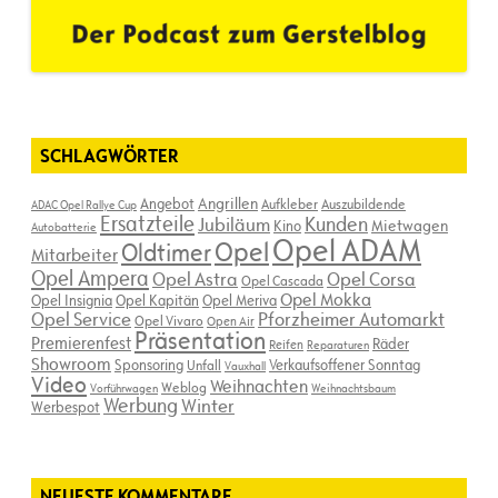
SCHLAGWÖRTER
Angebot
Angrillen
Aufkleber
Auszubildende
ADAC Opel Rallye Cup
Ersatzteile
Kunden
Jubiläum
Kino
Mietwagen
Autobatterie
Opel ADAM
Opel
Oldtimer
Mitarbeiter
Opel Ampera
Opel Astra
Opel Corsa
Opel Cascada
Opel Mokka
Opel Insignia
Opel Kapitän
Opel Meriva
Opel Service
Pforzheimer Automarkt
Opel Vivaro
Open Air
Präsentation
Premierenfest
Räder
Reifen
Reparaturen
Showroom
Sponsoring
Verkaufsoffener Sonntag
Unfall
Vauxhall
Video
Weihnachten
Weblog
Vorführwagen
Weihnachtsbaum
Werbung
Winter
Werbespot
NEUESTE KOMMENTARE