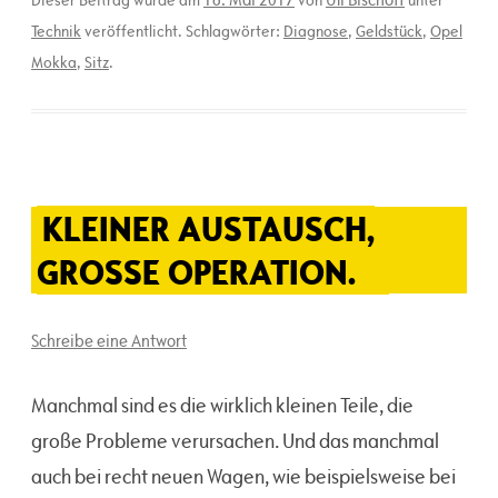
Dieser Beitrag wurde am
von
unter
Technik
veröffentlicht. Schlagwörter:
Diagnose
,
Geldstück
,
Opel
Mokka
,
Sitz
.
KLEINER AUSTAUSCH,
GROSSE OPERATION.
Schreibe eine Antwort
Manchmal sind es die wirklich kleinen Teile, die
große Probleme verursachen. Und das manchmal
auch bei recht neuen Wagen, wie beispielsweise bei