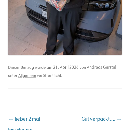
21. April 2026
Andreas Gerstel
Dieser Beitrag wurde am
von
unter
Allgemein
veröffentlicht.
Beitragsnavigation
←
→
lieber 2 mal
Gut verpackt….
hinschauen…