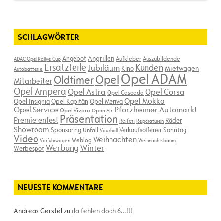
SCHLAGWÖRTER
Angebot
Angrillen
Aufkleber
Auszubildende
ADAC Opel Rallye Cup
Ersatzteile
Kunden
Jubiläum
Kino
Mietwagen
Autobatterie
Opel ADAM
Opel
Oldtimer
Mitarbeiter
Opel Ampera
Opel Astra
Opel Corsa
Opel Cascada
Opel Mokka
Opel Insignia
Opel Kapitän
Opel Meriva
Opel Service
Pforzheimer Automarkt
Opel Vivaro
Open Air
Präsentation
Premierenfest
Räder
Reifen
Reparaturen
Showroom
Sponsoring
Verkaufsoffener Sonntag
Unfall
Vauxhall
Video
Weihnachten
Weblog
Vorführwagen
Weihnachtsbaum
Werbung
Winter
Werbespot
NEUESTE KOMMENTARE
Andreas Gerstel
zu
da fehlen doch 6…!!!