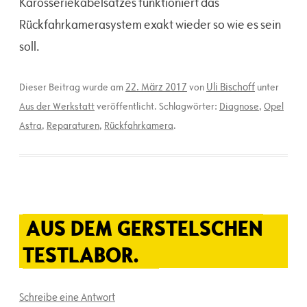
Karosseriekabelsatzes funktioniert das
Rückfahrkamerasystem exakt wieder so wie es sein
soll.
22. März 2017
Uli Bischoff
Dieser Beitrag wurde am
von
unter
Aus der Werkstatt
veröffentlicht. Schlagwörter:
Diagnose
,
Opel
Astra
,
Reparaturen
,
Rückfahrkamera
.
AUS DEM GERSTELSCHEN
TESTLABOR.
Schreibe eine Antwort