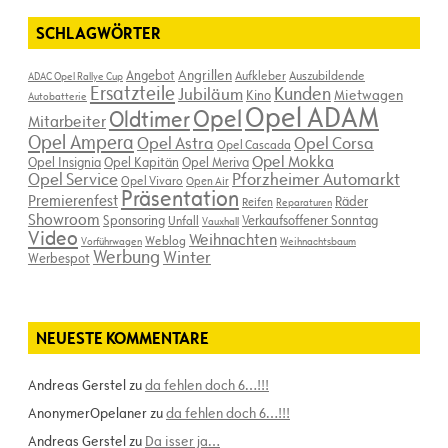
SCHLAGWÖRTER
Angebot
Angrillen
Aufkleber
Auszubildende
ADAC Opel Rallye Cup
Ersatzteile
Kunden
Jubiläum
Kino
Mietwagen
Autobatterie
Opel ADAM
Opel
Oldtimer
Mitarbeiter
Opel Ampera
Opel Astra
Opel Corsa
Opel Cascada
Opel Mokka
Opel Insignia
Opel Kapitän
Opel Meriva
Opel Service
Pforzheimer Automarkt
Opel Vivaro
Open Air
Präsentation
Premierenfest
Räder
Reifen
Reparaturen
Showroom
Sponsoring
Verkaufsoffener Sonntag
Unfall
Vauxhall
Video
Weihnachten
Weblog
Vorführwagen
Weihnachtsbaum
Werbung
Winter
Werbespot
NEUESTE KOMMENTARE
Andreas Gerstel
zu
da fehlen doch 6…!!!
AnonymerOpelaner
zu
da fehlen doch 6…!!!
Andreas Gerstel
zu
Da isser ja…