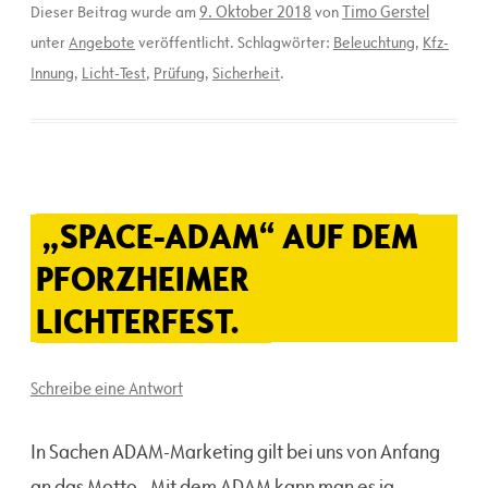
9. Oktober 2018
Timo Gerstel
Dieser Beitrag wurde am
von
unter
Angebote
veröffentlicht. Schlagwörter:
Beleuchtung
,
Kfz-
Innung
,
Licht-Test
,
Prüfung
,
Sicherheit
.
„SPACE-ADAM“ AUF DEM
PFORZHEIMER
LICHTERFEST.
Schreibe eine Antwort
In Sachen ADAM-Marketing gilt bei uns von Anfang
an das Motto „Mit dem ADAM kann man es ja