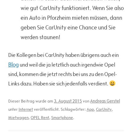
wie gut CarUnity funktioniert. Wenn Sie also
ein Auto in Pforzheim mieten müssen, dann
geben Sie CarUnity eine Chance und Sie
werden staunen!
Die Kollegen bei CarUnity haben übrigens auch ein
Blog
und weil die ja letztlich auch irgendwie Opel
sind, kommen die jetzt rechts bei uns zu den Opel-
Links dazu. Haben sie sich jedenfalls verdient.
3. August 2015
Andreas Gerstel
Dieser Beitrag wurde am
von
unter
Internet
veröffentlicht. Schlagwörter:
App
,
CarUnity
,
Mietwagen
,
OPEL Rent
,
Smartphone
.