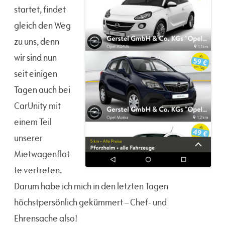
startet, findet
gleich den Weg
zu uns, denn
wir sind nun
seit einigen
Tagen auch bei
CarUnity mit
einem Teil
unserer
Mietwagenflot
te vertreten.
Darum habe ich mich in den letzten Tagen
höchstpersönlich gekümmert – Chef- und
Ehrensache also!