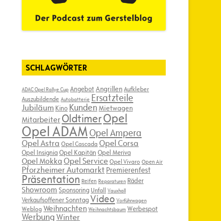
SCHLAGWÖRTER
Angebot
Angrillen
Aufkleber
ADAC Opel Rallye Cup
Ersatzteile
Auszubildende
Autobatterie
Kunden
Jubiläum
Kino
Mietwagen
Opel
Oldtimer
Mitarbeiter
Opel ADAM
Opel Ampera
Opel Astra
Opel Corsa
Opel Cascada
Opel Insignia
Opel Kapitän
Opel Meriva
Opel Service
Opel Mokka
Opel Vivaro
Open Air
Pforzheimer Automarkt
Premierenfest
Präsentation
Räder
Reifen
Reparaturen
Showroom
Sponsoring
Unfall
Vauxhall
Video
Verkaufsoffener Sonntag
Vorführwagen
Weihnachten
Werbespot
Weblog
Weihnachtsbaum
Werbung
Winter