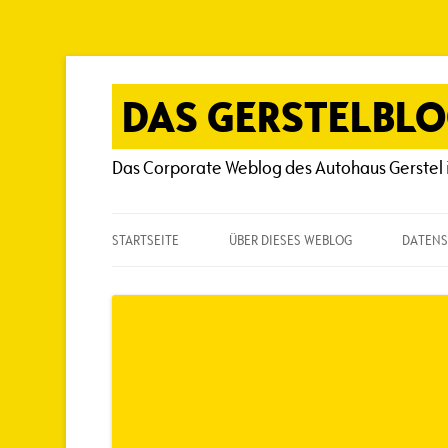
Zum
Inhalt
springen
DAS GERSTELBL
Das Corporate Weblog des Autohaus Gerstel 
STARTSEITE
ÜBER DIESES WEBLOG
DATENS
ÜBER DIESES WEBLOG
HÄUFIG GESTELLTE FRAGEN
SPIELREGELN
AUTOREN