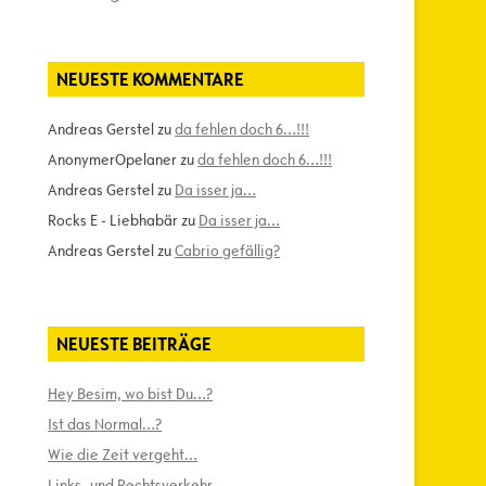
NEUESTE KOMMENTARE
Andreas Gerstel
zu
da fehlen doch 6…!!!
AnonymerOpelaner
zu
da fehlen doch 6…!!!
Andreas Gerstel
zu
Da isser ja…
Rocks E - Liebhabär
zu
Da isser ja…
Andreas Gerstel
zu
Cabrio gefällig?
NEUESTE BEITRÄGE
Hey Besim, wo bist Du…?
Ist das Normal…?
Wie die Zeit vergeht…
Links- und Rechtsverkehr