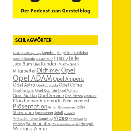
SCHLAGWÖRTER
Angebot
Angrillen
Aufkleber
ADAC Opel Rallye Cup
Ersatzteile
Auszubildende
Autobatterie
Kunden
Jubiläum
Kino
Mietwagen
Opel
Oldtimer
Mitarbeiter
Opel ADAM
Opel Ampera
Opel Astra
Opel Corsa
Opel Cascada
Opel Insignia
Opel Kapitän
Opel Meriva
Opel Service
Opel Mokka
Opel Vivaro
Open Air
Pforzheimer Automarkt
Premierenfest
Präsentation
Räder
Reifen
Reparaturen
Showroom
Sponsoring
Unfall
Vauxhall
Video
Verkaufsoffener Sonntag
Vorführwagen
Weihnachten
Werbespot
Weblog
Weihnachtsbaum
Werbung
Winter