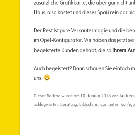
zusätzliche Grafikkarte, die aber gar nicht u
Haus, also kostet und dieser Spaß rein gar nic
Der Rest ist pure Verkäufermagie und die be
im Opel-Konfigurator. Wir haben das jetzt sei
ihrem Au
begeisterte Kunden gehabt, die so
Auch begeistert? Dann schauen Sie einfach m
uns.
10. Januar 2018
Andreas
Dieser Beitrag wurde am
von
Schlagwörter:
Beratung
,
Bildschirm
,
Computer
,
Konfigu