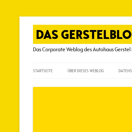
Zum
Inhalt
springen
DAS GERSTELBL
Das Corporate Weblog des Autohaus Gerstel 
STARTSEITE
ÜBER DIESES WEBLOG
DATENS
ÜBER DIESES WEBLOG
HÄUFIG GESTELLTE FRAGEN
SPIELREGELN
AUTOREN