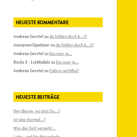
NEUESTE KOMMENTARE
Andreas Gerstel
zu
da fehlen doch 6…!!!
AnonymerOpelaner
zu
da fehlen doch 6…!!!
Andreas Gerstel
zu
Da isser ja…
Rocks E - Liebhabär
zu
Da isser ja…
Andreas Gerstel
zu
Cabrio gefällig?
NEUESTE BEITRÄGE
Hey Besim, wo bist Du…?
Ist das Normal…?
Wie die Zeit vergeht…
Links- und Rechtsverkehr