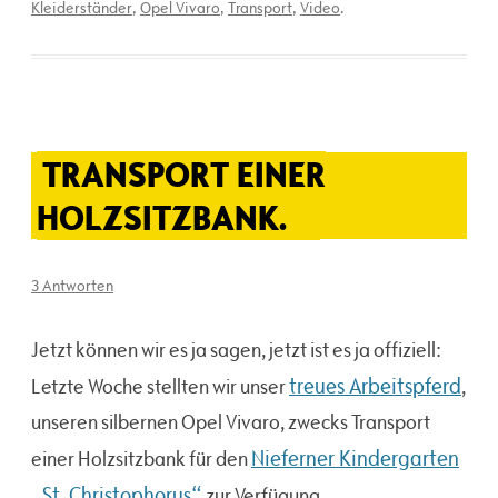
Kleiderständer
,
Opel Vivaro
,
Transport
,
Video
.
TRANSPORT EINER
HOLZSITZBANK.
3 Antworten
Jetzt können wir es ja sagen, jetzt ist es ja offiziell:
treues Arbeitspferd
Letzte Woche stellten wir unser
,
unseren silbernen Opel Vivaro, zwecks Transport
Nieferner Kindergarten
einer Holzsitzbank für den
„St. Christophorus“
zur Verfügung.