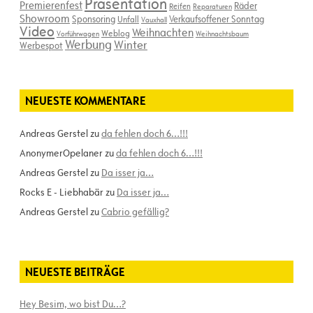
Präsentation
Premierenfest
Räder
Reifen
Reparaturen
Showroom
Sponsoring
Verkaufsoffener Sonntag
Unfall
Vauxhall
Video
Weihnachten
Weblog
Vorführwagen
Weihnachtsbaum
Werbung
Winter
Werbespot
NEUESTE KOMMENTARE
Andreas Gerstel
zu
da fehlen doch 6…!!!
AnonymerOpelaner
zu
da fehlen doch 6…!!!
Andreas Gerstel
zu
Da isser ja…
Rocks E - Liebhabär
zu
Da isser ja…
Andreas Gerstel
zu
Cabrio gefällig?
NEUESTE BEITRÄGE
Hey Besim, wo bist Du…?