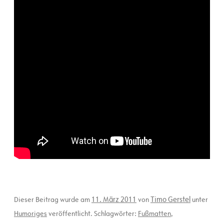
11. März 2011
Timo Gerstel
Dieser Beitrag wurde am
von
unter
Humoriges
veröffentlicht. Schlagwörter:
Fußmatten
,