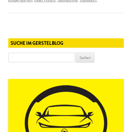
Kindergarten
,
Opel Vivaro
,
Sponsoring
,
Transport
.
SUCHE IM GERSTELBLOG
Suchen
nach: