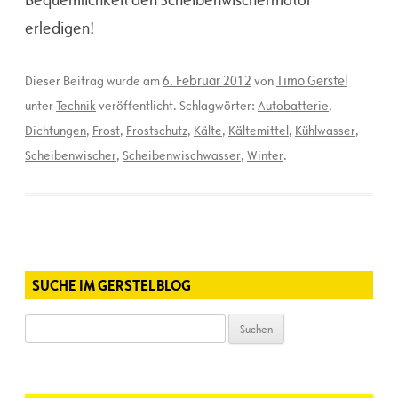
erledigen!
6. Februar 2012
Timo Gerstel
Dieser Beitrag wurde am
von
unter
Technik
veröffentlicht. Schlagwörter:
Autobatterie
,
Dichtungen
,
Frost
,
Frostschutz
,
Kälte
,
Kältemittel
,
Kühlwasser
,
Scheibenwischer
,
Scheibenwischwasser
,
Winter
.
SUCHE IM GERSTELBLOG
Suchen
nach: