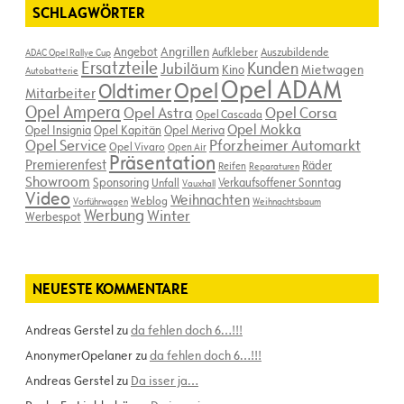
SCHLAGWÖRTER
Angebot
Angrillen
Aufkleber
Auszubildende
ADAC Opel Rallye Cup
Ersatzteile
Kunden
Jubiläum
Kino
Mietwagen
Autobatterie
Opel ADAM
Opel
Oldtimer
Mitarbeiter
Opel Ampera
Opel Astra
Opel Corsa
Opel Cascada
Opel Mokka
Opel Insignia
Opel Kapitän
Opel Meriva
Opel Service
Pforzheimer Automarkt
Opel Vivaro
Open Air
Präsentation
Premierenfest
Räder
Reifen
Reparaturen
Showroom
Sponsoring
Verkaufsoffener Sonntag
Unfall
Vauxhall
Video
Weihnachten
Weblog
Vorführwagen
Weihnachtsbaum
Werbung
Winter
Werbespot
NEUESTE KOMMENTARE
Andreas Gerstel
zu
da fehlen doch 6…!!!
AnonymerOpelaner
zu
da fehlen doch 6…!!!
Andreas Gerstel
zu
Da isser ja…