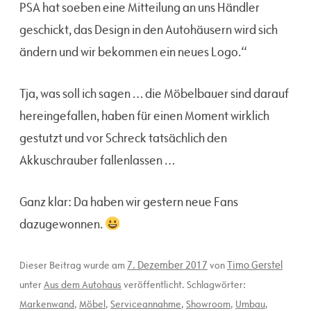
PSA hat soeben eine Mitteilung an uns Händler
geschickt, das Design in den Autohäusern wird sich
ändern und wir bekommen ein neues Logo.“
Tja, was soll ich sagen … die Möbelbauer sind darauf
hereingefallen, haben für einen Moment wirklich
gestutzt und vor Schreck tatsächlich den
Akkuschrauber fallenlassen …
Ganz klar: Da haben wir gestern neue Fans
dazugewonnen.
7. Dezember 2017
Timo Gerstel
Dieser Beitrag wurde am
von
unter
Aus dem Autohaus
veröffentlicht. Schlagwörter:
Markenwand
,
Möbel
,
Serviceannahme
,
Showroom
,
Umbau
,