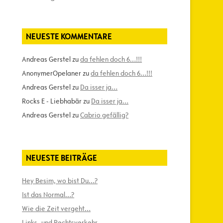
NEUESTE KOMMENTARE
Andreas Gerstel
zu
da fehlen doch 6…!!!
AnonymerOpelaner
zu
da fehlen doch 6…!!!
Andreas Gerstel
zu
Da isser ja…
Rocks E - Liebhabär
zu
Da isser ja…
Andreas Gerstel
zu
Cabrio gefällig?
NEUESTE BEITRÄGE
Hey Besim, wo bist Du…?
Ist das Normal…?
Wie die Zeit vergeht…
Links- und Rechtsverkehr