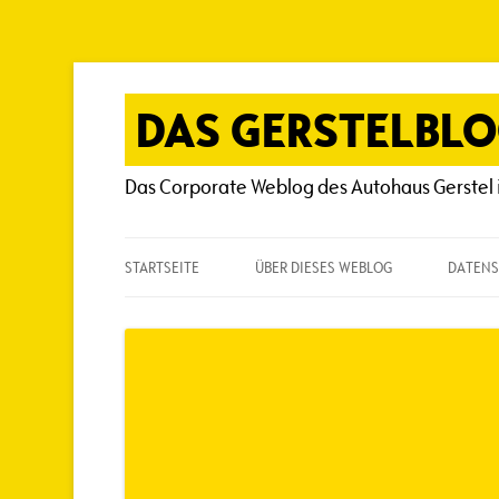
Zum
Inhalt
springen
DAS GERSTELBL
Das Corporate Weblog des Autohaus Gerstel 
STARTSEITE
ÜBER DIESES WEBLOG
DATENS
ÜBER DIESES WEBLOG
HÄUFIG GESTELLTE FRAGEN
SPIELREGELN
AUTOREN