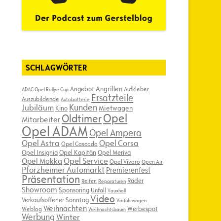
SCHLAGWÖRTER
Angebot
Angrillen
Aufkleber
ADAC Opel Rallye Cup
Ersatzteile
Auszubildende
Autobatterie
Kunden
Jubiläum
Kino
Mietwagen
Opel
Oldtimer
Mitarbeiter
Opel ADAM
Opel Ampera
Opel Astra
Opel Corsa
Opel Cascada
Opel Insignia
Opel Kapitän
Opel Meriva
Opel Service
Opel Mokka
Opel Vivaro
Open Air
Pforzheimer Automarkt
Premierenfest
Präsentation
Räder
Reifen
Reparaturen
Showroom
Sponsoring
Unfall
Vauxhall
Video
Verkaufsoffener Sonntag
Vorführwagen
Weihnachten
Werbespot
Weblog
Weihnachtsbaum
Werbung
Winter