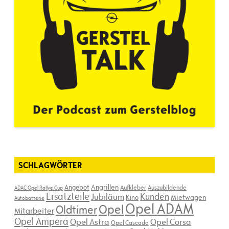
SCHLAGWÖRTER
Angebot
Angrillen
Aufkleber
Auszubildende
ADAC Opel Rallye Cup
Ersatzteile
Kunden
Jubiläum
Kino
Mietwagen
Autobatterie
Opel ADAM
Opel
Oldtimer
Mitarbeiter
Opel Ampera
Opel Astra
Opel Corsa
Opel Cascada