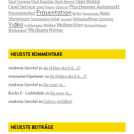
Opel Mokka
Opel Insignia
Opel Kapitän
Opel Meriva
Opel Service
Pforzheimer Automarkt
Opel Vivaro
Open Air
Präsentation
Premierenfest
Räder
Reifen
Reparaturen
Showroom
Sponsoring
Verkaufsoffener Sonntag
Unfall
Vauxhall
Video
Weihnachten
Weblog
Vorführwagen
Weihnachtsbaum
Werbung
Winter
Werbespot
NEUESTE KOMMENTARE
Andreas Gerstel
zu
da fehlen doch 6…!!!
AnonymerOpelaner
zu
da fehlen doch 6…!!!
Andreas Gerstel
zu
Da isser ja…
Rocks E - Liebhabär
zu
Da isser ja…
Andreas Gerstel
zu
Cabrio gefällig?
NEUESTE BEITRÄGE