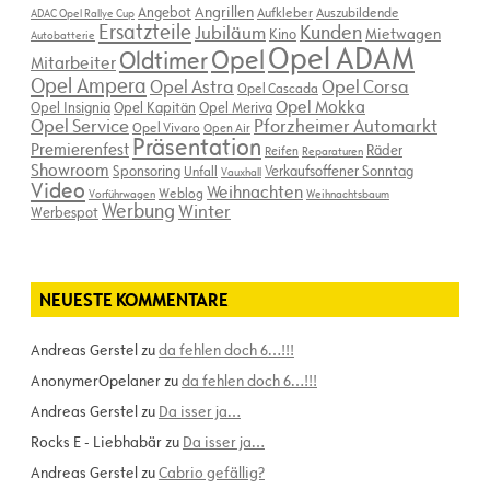
Angebot
Angrillen
Aufkleber
Auszubildende
ADAC Opel Rallye Cup
Ersatzteile
Kunden
Jubiläum
Kino
Mietwagen
Autobatterie
Opel ADAM
Opel
Oldtimer
Mitarbeiter
Opel Ampera
Opel Astra
Opel Corsa
Opel Cascada
Opel Mokka
Opel Insignia
Opel Kapitän
Opel Meriva
Opel Service
Pforzheimer Automarkt
Opel Vivaro
Open Air
Präsentation
Premierenfest
Räder
Reifen
Reparaturen
Showroom
Sponsoring
Verkaufsoffener Sonntag
Unfall
Vauxhall
Video
Weihnachten
Weblog
Vorführwagen
Weihnachtsbaum
Werbung
Winter
Werbespot
NEUESTE KOMMENTARE
Andreas Gerstel
zu
da fehlen doch 6…!!!
AnonymerOpelaner
zu
da fehlen doch 6…!!!
Andreas Gerstel
zu
Da isser ja…
Rocks E - Liebhabär
zu
Da isser ja…
Andreas Gerstel
zu
Cabrio gefällig?