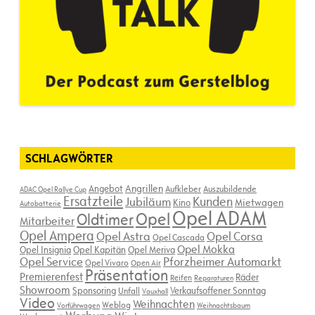
SCHLAGWÖRTER
Angebot
Angrillen
Aufkleber
Auszubildende
ADAC Opel Rallye Cup
Ersatzteile
Kunden
Jubiläum
Kino
Mietwagen
Autobatterie
Opel ADAM
Opel
Oldtimer
Mitarbeiter
Opel Ampera
Opel Astra
Opel Corsa
Opel Cascada
Opel Mokka
Opel Insignia
Opel Kapitän
Opel Meriva
Opel Service
Pforzheimer Automarkt
Opel Vivaro
Open Air
Präsentation
Premierenfest
Räder
Reifen
Reparaturen
Showroom
Sponsoring
Verkaufsoffener Sonntag
Unfall
Vauxhall
Video
Weihnachten
Weblog
Vorführwagen
Weihnachtsbaum