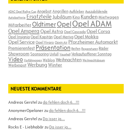
Angebot
Angrillen
Aufkleber
Auszubildende
ADAC Opel Rallye Cup
Ersatzteile
Kunden
Jubiläum
Kino
Mietwagen
Autobatterie
Opel ADAM
Opel
Oldtimer
Mitarbeiter
Opel Ampera
Opel Astra
Opel Corsa
Opel Cascada
Opel Mokka
Opel Insignia
Opel Kapitän
Opel Meriva
Opel Service
Pforzheimer Automarkt
Opel Vivaro
Open Air
Präsentation
Premierenfest
Räder
Reifen
Reparaturen
Showroom
Sponsoring
Verkaufsoffener Sonntag
Unfall
Vauxhall
Video
Weihnachten
Weblog
Vorführwagen
Weihnachtsbaum
Werbung
Winter
Werbespot
NEUESTE KOMMENTARE
Andreas Gerstel
zu
da fehlen doch 6…!!!
AnonymerOpelaner
zu
da fehlen doch 6…!!!
Andreas Gerstel
zu
Da isser ja…
Rocks E - Liebhabär
zu
Da isser ja…