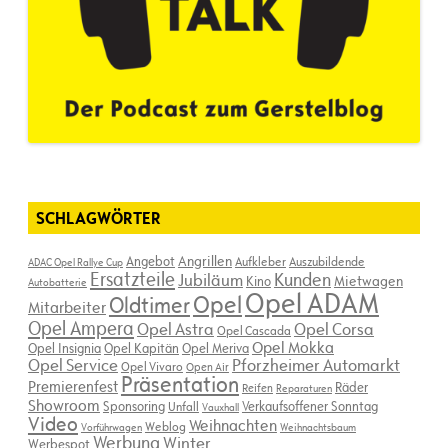
SCHLAGWÖRTER
Angebot
Angrillen
Aufkleber
Auszubildende
ADAC Opel Rallye Cup
Ersatzteile
Kunden
Jubiläum
Kino
Mietwagen
Autobatterie
Opel ADAM
Opel
Oldtimer
Mitarbeiter
Opel Ampera
Opel Astra
Opel Corsa
Opel Cascada
Opel Mokka
Opel Insignia
Opel Kapitän
Opel Meriva
Opel Service
Pforzheimer Automarkt
Opel Vivaro
Open Air
Präsentation
Premierenfest
Räder
Reifen
Reparaturen
Showroom
Sponsoring
Verkaufsoffener Sonntag
Unfall
Vauxhall
Video
Weihnachten
Weblog
Vorführwagen
Weihnachtsbaum
Werbung
Winter
Werbespot