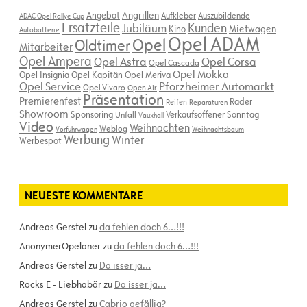
Angebot
Angrillen
Aufkleber
Auszubildende
ADAC Opel Rallye Cup
Ersatzteile
Kunden
Jubiläum
Kino
Mietwagen
Autobatterie
Opel ADAM
Opel
Oldtimer
Mitarbeiter
Opel Ampera
Opel Astra
Opel Corsa
Opel Cascada
Opel Mokka
Opel Insignia
Opel Kapitän
Opel Meriva
Opel Service
Pforzheimer Automarkt
Opel Vivaro
Open Air
Präsentation
Premierenfest
Räder
Reifen
Reparaturen
Showroom
Sponsoring
Verkaufsoffener Sonntag
Unfall
Vauxhall
Video
Weihnachten
Weblog
Vorführwagen
Weihnachtsbaum
Werbung
Winter
Werbespot
NEUESTE KOMMENTARE
Andreas Gerstel
zu
da fehlen doch 6…!!!
AnonymerOpelaner
zu
da fehlen doch 6…!!!
Andreas Gerstel
zu
Da isser ja…
Rocks E - Liebhabär
zu
Da isser ja…
Andreas Gerstel
zu
Cabrio gefällig?