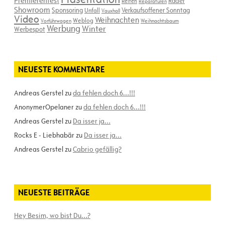
Premierenfest
Räder
Reifen
Reparaturen
Showroom
Sponsoring
Verkaufsoffener Sonntag
Unfall
Vauxhall
Video
Weihnachten
Weblog
Vorführwagen
Weihnachtsbaum
Werbung
Winter
Werbespot
NEUESTE KOMMENTARE
Andreas Gerstel
zu
da fehlen doch 6…!!!
AnonymerOpelaner
zu
da fehlen doch 6…!!!
Andreas Gerstel
zu
Da isser ja…
Rocks E - Liebhabär
zu
Da isser ja…
Andreas Gerstel
zu
Cabrio gefällig?
NEUESTE BEITRÄGE
Hey Besim, wo bist Du…?