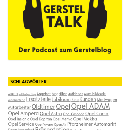
SCHLAGWÖRTER
Angebot
Angrillen
Aufkleber
Auszubildende
ADAC Opel Rallye Cup
Ersatzteile
Kunden
Jubiläum
Kino
Mietwagen
Autobatterie
Opel ADAM
Opel
Oldtimer
Mitarbeiter
Opel Ampera
Opel Astra
Opel Corsa
Opel Cascada
Opel Mokka
Opel Insignia
Opel Kapitän
Opel Meriva
Opel Service
Pforzheimer Automarkt
Opel Vivaro
Open Air
Präsentation