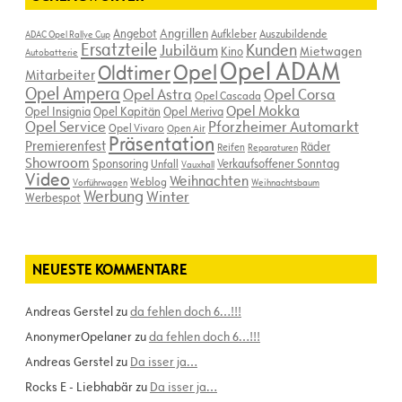
Angebot
Angrillen
Aufkleber
Auszubildende
ADAC Opel Rallye Cup
Ersatzteile
Kunden
Jubiläum
Kino
Mietwagen
Autobatterie
Opel ADAM
Opel
Oldtimer
Mitarbeiter
Opel Ampera
Opel Astra
Opel Corsa
Opel Cascada
Opel Mokka
Opel Insignia
Opel Kapitän
Opel Meriva
Opel Service
Pforzheimer Automarkt
Opel Vivaro
Open Air
Präsentation
Premierenfest
Räder
Reifen
Reparaturen
Showroom
Sponsoring
Verkaufsoffener Sonntag
Unfall
Vauxhall
Video
Weihnachten
Weblog
Vorführwagen
Weihnachtsbaum
Werbung
Winter
Werbespot
NEUESTE KOMMENTARE
Andreas Gerstel
zu
da fehlen doch 6…!!!
AnonymerOpelaner
zu
da fehlen doch 6…!!!
Andreas Gerstel
zu
Da isser ja…
Rocks E - Liebhabär
zu
Da isser ja…