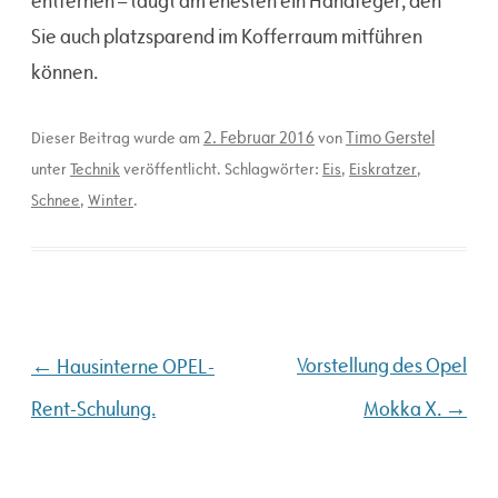
entfernen – taugt am ehesten ein Handfeger, den
Sie auch platzsparend im Kofferraum mitführen
können.
2. Februar 2016
Timo Gerstel
Dieser Beitrag wurde am
von
unter
Technik
veröffentlicht. Schlagwörter:
Eis
,
Eiskratzer
,
Schnee
,
Winter
.
Beitragsnavigation
←
Vorstellung des Opel
Hausinterne OPEL-
→
Rent-Schulung.
Mokka X.