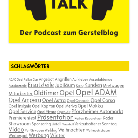
SCHLAGWÖRTER
Angebot
Angrillen
Aufkleber
Auszubildende
ADAC Opel Rallye Cup
Ersatzteile
Kunden
Jubiläum
Kino
Mietwagen
Autobatterie
Opel ADAM
Opel
Oldtimer
Mitarbeiter
Opel Ampera
Opel Astra
Opel Corsa
Opel Cascada
Opel Mokka
Opel Insignia
Opel Kapitän
Opel Meriva
Opel Service
Pforzheimer Automarkt
Opel Vivaro
Open Air
Präsentation
Premierenfest
Räder
Reifen
Reparaturen
Showroom
Sponsoring
Verkaufsoffener Sonntag
Unfall
Vauxhall
Video
Weihnachten
Weblog
Vorführwagen
Weihnachtsbaum
Werbung
Winter
Werbespot