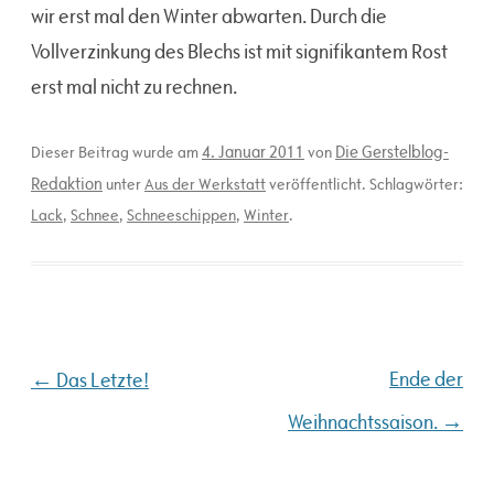
wir erst mal den Winter abwarten. Durch die
Vollverzinkung des Blechs ist mit signifikantem Rost
erst mal nicht zu rechnen.
4. Januar 2011
Die Gerstelblog-
Dieser Beitrag wurde am
von
Redaktion
unter
Aus der Werkstatt
veröffentlicht. Schlagwörter:
Lack
,
Schnee
,
Schneeschippen
,
Winter
.
Beitragsnavigation
←
Ende der
Das Letzte!
→
Weihnachtssaison.