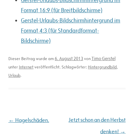
Gerstel-Urlaubs-Bildschirmhintergrund im
Format 16:9 (für Breitbildschirme)
Gerstel-Urlaubs-Bildschirmhintergrund im
Format 4:3 (für Standardformat-
Bildschirme)
6. August 2013
Timo Gerstel
Dieser Beitrag wurde am
von
unter
Internet
veröffentlicht. Schlagwörter:
Hintergrundbild
,
Urlaub
.
Beitragsnavigation
←
Jetzt schon an den Herbst
Hagelschäden.
→
denken!