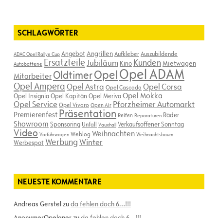
SCHLAGWÖRTER
Angebot
Angrillen
Aufkleber
Auszubildende
ADAC Opel Rallye Cup
Ersatzteile
Kunden
Jubiläum
Kino
Mietwagen
Autobatterie
Opel ADAM
Opel
Oldtimer
Mitarbeiter
Opel Ampera
Opel Astra
Opel Corsa
Opel Cascada
Opel Mokka
Opel Insignia
Opel Kapitän
Opel Meriva
Opel Service
Pforzheimer Automarkt
Opel Vivaro
Open Air
Präsentation
Premierenfest
Räder
Reifen
Reparaturen
Showroom
Sponsoring
Verkaufsoffener Sonntag
Unfall
Vauxhall
Video
Weihnachten
Weblog
Vorführwagen
Weihnachtsbaum
Werbung
Winter
Werbespot
NEUESTE KOMMENTARE
Andreas Gerstel
zu
da fehlen doch 6…!!!
AnonymerOpelaner
zu
da fehlen doch 6…!!!