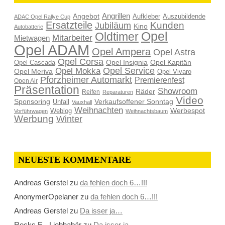
Angrillen
Angebot
Aufkleber
Auszubildende
ADAC Opel Rallye Cup
Ersatzteile
Kunden
Jubiläum
Kino
Autobatterie
Opel
Oldtimer
Mitarbeiter
Mietwagen
Opel ADAM
Opel Ampera
Opel Astra
Opel Corsa
Opel Insignia
Opel Kapitän
Opel Cascada
Opel Service
Opel Mokka
Opel Meriva
Opel Vivaro
Pforzheimer Automarkt
Premierenfest
Open Air
Präsentation
Showroom
Räder
Reifen
Reparaturen
Video
Sponsoring
Verkaufsoffener Sonntag
Unfall
Vauxhall
Weihnachten
Werbespot
Weblog
Vorführwagen
Weihnachtsbaum
Werbung
Winter
NEUESTE KOMMENTARE
Andreas Gerstel
zu
da fehlen doch 6…!!!
AnonymerOpelaner
zu
da fehlen doch 6…!!!
Andreas Gerstel
zu
Da isser ja…
Rocks E - Liebhabär
zu
Da isser ja…