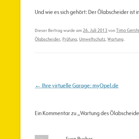
Und wie es sich gehört: Der Ölabscheider ist i
26. Juli 2013
Timo Gerste
Dieser Beitrag wurde am
von
Ölabscheider
,
Prüfung
,
Umweltschutz
,
Wartung
.
Beitragsnavigation
←
Ihre virtuelle Garage: myOpel.de
Ein Kommentar zu „
Wartung des Ölabscheide
Sven Bucher