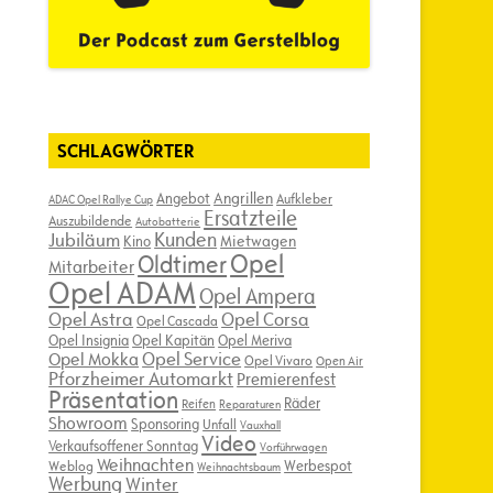
SCHLAGWÖRTER
Angebot
Angrillen
Aufkleber
ADAC Opel Rallye Cup
Ersatzteile
Auszubildende
Autobatterie
Kunden
Jubiläum
Kino
Mietwagen
Opel
Oldtimer
Mitarbeiter
Opel ADAM
Opel Ampera
Opel Astra
Opel Corsa
Opel Cascada
Opel Insignia
Opel Kapitän
Opel Meriva
Opel Service
Opel Mokka
Opel Vivaro
Open Air
Pforzheimer Automarkt
Premierenfest
Präsentation
Räder
Reifen
Reparaturen
Showroom
Sponsoring
Unfall
Vauxhall
Video
Verkaufsoffener Sonntag
Vorführwagen
Weihnachten
Werbespot
Weblog
Weihnachtsbaum
Werbung
Winter