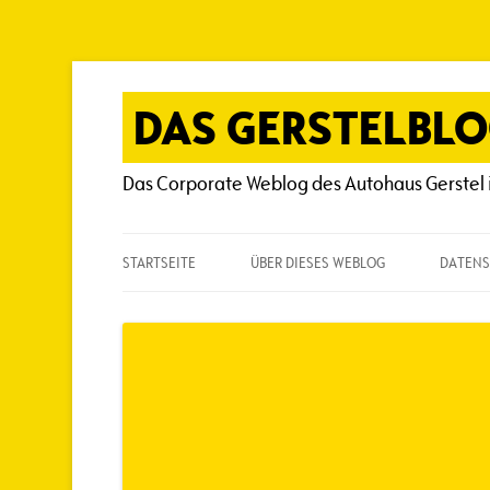
Zum
Inhalt
springen
DAS GERSTELBL
Das Corporate Weblog des Autohaus Gerstel 
STARTSEITE
ÜBER DIESES WEBLOG
DATENS
ÜBER DIESES WEBLOG
HÄUFIG GESTELLTE FRAGEN
SPIELREGELN
AUTOREN