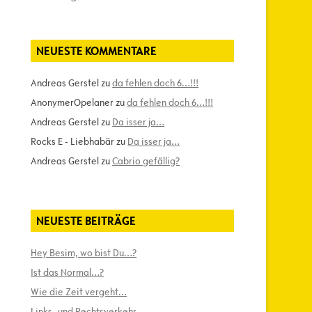
NEUESTE KOMMENTARE
Andreas Gerstel
zu
da fehlen doch 6…!!!
AnonymerOpelaner
zu
da fehlen doch 6…!!!
Andreas Gerstel
zu
Da isser ja…
Rocks E - Liebhabär
zu
Da isser ja…
Andreas Gerstel
zu
Cabrio gefällig?
NEUESTE BEITRÄGE
Hey Besim, wo bist Du…?
Ist das Normal…?
Wie die Zeit vergeht…
Links- und Rechtsverkehr