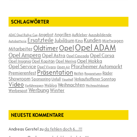
SCHLAGWÖRTER
Angebot
Angrillen
Aufkleber
Auszubildende
ADAC Opel Rallye Cup
Ersatzteile
Kunden
Jubiläum
Kino
Mietwagen
Autobatterie
Opel ADAM
Opel
Oldtimer
Mitarbeiter
Opel Ampera
Opel Astra
Opel Corsa
Opel Cascada
Opel Mokka
Opel Insignia
Opel Kapitän
Opel Meriva
Opel Service
Pforzheimer Automarkt
Opel Vivaro
Open Air
Präsentation
Premierenfest
Räder
Reifen
Reparaturen
Showroom
Sponsoring
Verkaufsoffener Sonntag
Unfall
Vauxhall
Video
Weihnachten
Weblog
Vorführwagen
Weihnachtsbaum
Werbung
Winter
Werbespot
NEUESTE KOMMENTARE
Andreas Gerstel
zu
da fehlen doch 6…!!!