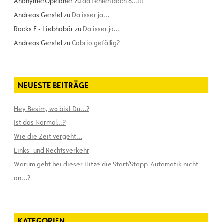
AnonymerOpelaner
zu
da fehlen doch 6…!!!
Andreas Gerstel
zu
Da isser ja…
Rocks E - Liebhabär
zu
Da isser ja…
Andreas Gerstel
zu
Cabrio gefällig?
NEUESTE BEITRÄGE
Hey Besim, wo bist Du…?
Ist das Normal…?
Wie die Zeit vergeht…
Links- und Rechtsverkehr
Warum geht bei dieser Hitze die Start/Stopp-Automatik nicht
an…?
KATEGORIEN