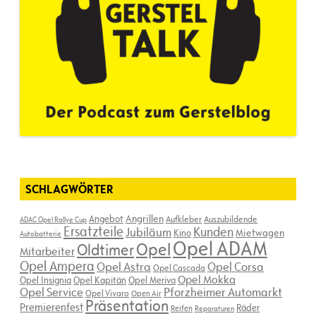
SCHLAGWÖRTER
Angebot
Angrillen
Aufkleber
Auszubildende
ADAC Opel Rallye Cup
Ersatzteile
Kunden
Jubiläum
Kino
Mietwagen
Autobatterie
Opel ADAM
Opel
Oldtimer
Mitarbeiter
Opel Ampera
Opel Astra
Opel Corsa
Opel Cascada
Opel Mokka
Opel Insignia
Opel Kapitän
Opel Meriva
Opel Service
Pforzheimer Automarkt
Opel Vivaro
Open Air
Präsentation
Premierenfest
Räder
Reifen
Reparaturen