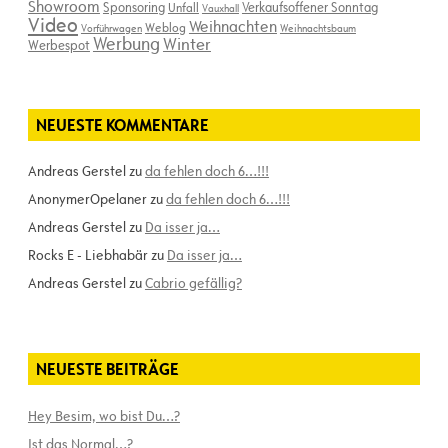
Showroom
Sponsoring
Verkaufsoffener Sonntag
Unfall
Vauxhall
Video
Weihnachten
Weblog
Vorführwagen
Weihnachtsbaum
Werbung
Winter
Werbespot
NEUESTE KOMMENTARE
Andreas Gerstel
zu
da fehlen doch 6…!!!
AnonymerOpelaner
zu
da fehlen doch 6…!!!
Andreas Gerstel
zu
Da isser ja…
Rocks E - Liebhabär
zu
Da isser ja…
Andreas Gerstel
zu
Cabrio gefällig?
NEUESTE BEITRÄGE
Hey Besim, wo bist Du…?
Ist das Normal…?