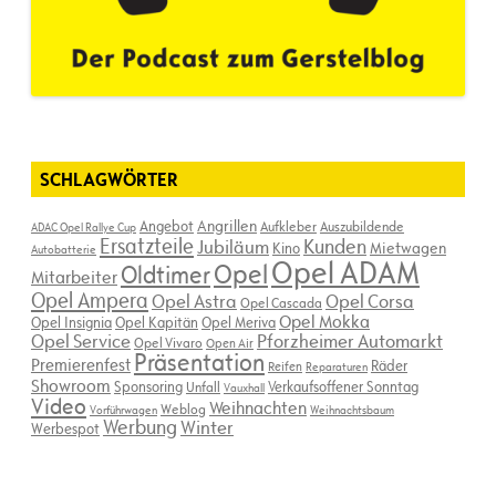
SCHLAGWÖRTER
Angebot
Angrillen
Aufkleber
Auszubildende
ADAC Opel Rallye Cup
Ersatzteile
Kunden
Jubiläum
Kino
Mietwagen
Autobatterie
Opel ADAM
Opel
Oldtimer
Mitarbeiter
Opel Ampera
Opel Astra
Opel Corsa
Opel Cascada
Opel Mokka
Opel Insignia
Opel Kapitän
Opel Meriva
Opel Service
Pforzheimer Automarkt
Opel Vivaro
Open Air
Präsentation
Premierenfest
Räder
Reifen
Reparaturen
Showroom
Sponsoring
Verkaufsoffener Sonntag
Unfall
Vauxhall
Video
Weihnachten
Weblog
Vorführwagen
Weihnachtsbaum
Werbung
Winter
Werbespot