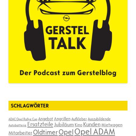
SCHLAGWÖRTER
Angebot
Angrillen
Aufkleber
Auszubildende
ADAC Opel Rallye Cup
Ersatzteile
Kunden
Jubiläum
Kino
Mietwagen
Autobatterie
Opel ADAM
Opel
Oldtimer
Mitarbeiter