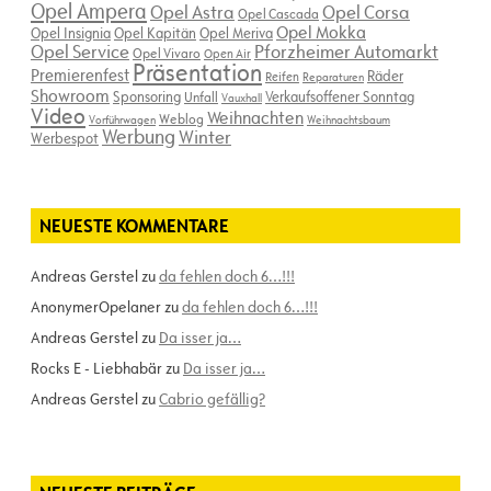
Opel Ampera
Opel Astra
Opel Corsa
Opel Cascada
Opel Mokka
Opel Insignia
Opel Kapitän
Opel Meriva
Opel Service
Pforzheimer Automarkt
Opel Vivaro
Open Air
Präsentation
Premierenfest
Räder
Reifen
Reparaturen
Showroom
Sponsoring
Verkaufsoffener Sonntag
Unfall
Vauxhall
Video
Weihnachten
Weblog
Vorführwagen
Weihnachtsbaum
Werbung
Winter
Werbespot
NEUESTE KOMMENTARE
Andreas Gerstel
zu
da fehlen doch 6…!!!
AnonymerOpelaner
zu
da fehlen doch 6…!!!
Andreas Gerstel
zu
Da isser ja…
Rocks E - Liebhabär
zu
Da isser ja…
Andreas Gerstel
zu
Cabrio gefällig?