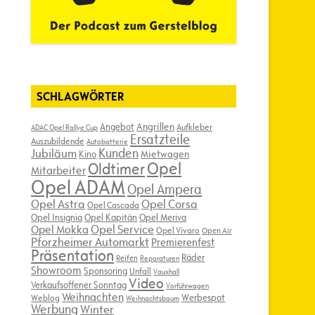
SCHLAGWÖRTER
Angebot
Angrillen
Aufkleber
ADAC Opel Rallye Cup
Ersatzteile
Auszubildende
Autobatterie
Kunden
Jubiläum
Kino
Mietwagen
Opel
Oldtimer
Mitarbeiter
Opel ADAM
Opel Ampera
Opel Astra
Opel Corsa
Opel Cascada
Opel Insignia
Opel Kapitän
Opel Meriva
Opel Service
Opel Mokka
Opel Vivaro
Open Air
Pforzheimer Automarkt
Premierenfest
Präsentation
Räder
Reifen
Reparaturen
Showroom
Sponsoring
Unfall
Vauxhall
Video
Verkaufsoffener Sonntag
Vorführwagen
Weihnachten
Werbespot
Weblog
Weihnachtsbaum
Werbung
Winter