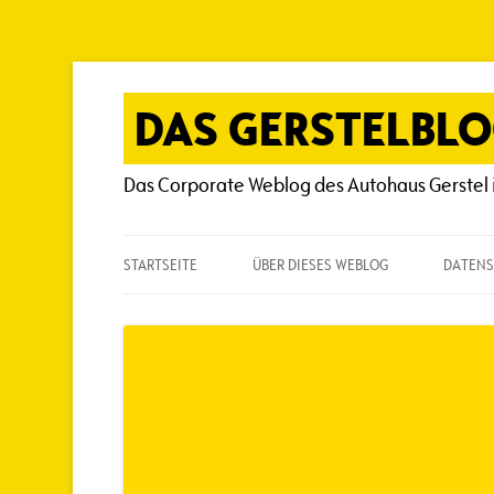
Zum
Inhalt
springen
DAS GERSTELBL
Das Corporate Weblog des Autohaus Gerstel 
STARTSEITE
ÜBER DIESES WEBLOG
DATENS
ÜBER DIESES WEBLOG
HÄUFIG GESTELLTE FRAGEN
SPIELREGELN
AUTOREN