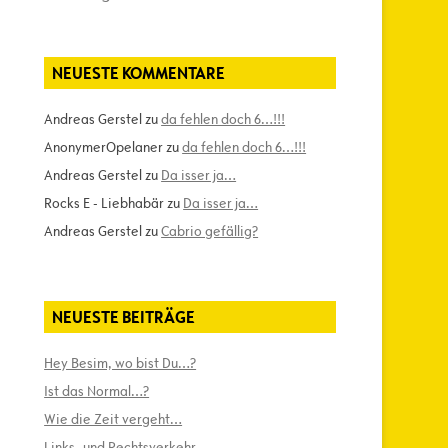
NEUESTE KOMMENTARE
Andreas Gerstel
zu
da fehlen doch 6…!!!
AnonymerOpelaner
zu
da fehlen doch 6…!!!
Andreas Gerstel
zu
Da isser ja…
Rocks E - Liebhabär
zu
Da isser ja…
Andreas Gerstel
zu
Cabrio gefällig?
NEUESTE BEITRÄGE
Hey Besim, wo bist Du…?
Ist das Normal…?
Wie die Zeit vergeht…
Links- und Rechtsverkehr