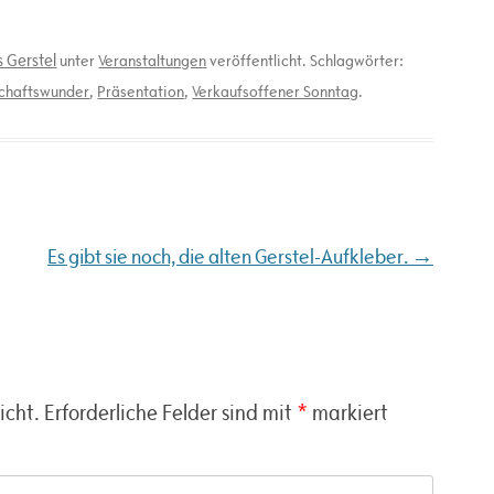
 Gerstel
unter
Veranstaltungen
veröffentlicht. Schlagwörter:
schaftswunder
,
Präsentation
,
Verkaufsoffener Sonntag
.
→
Es gibt sie noch, die alten Gerstel-Aufkleber.
icht.
Erforderliche Felder sind mit
*
markiert