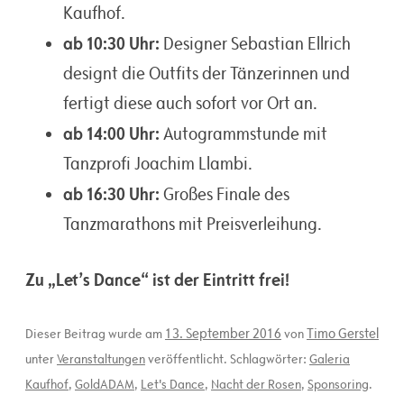
Kaufhof.
ab 10:30 Uhr:
Designer Sebastian Ellrich
designt die Outfits der Tänzerinnen und
fertigt diese auch sofort vor Ort an.
ab 14:00 Uhr:
Autogrammstunde mit
Tanzprofi Joachim Llambi.
ab 16:30 Uhr:
Großes Finale des
Tanzmarathons mit Preisverleihung.
Zu „Let’s Dance“ ist der Eintritt frei!
13. September 2016
Timo Gerstel
Dieser Beitrag wurde am
von
unter
Veranstaltungen
veröffentlicht. Schlagwörter:
Galeria
Kaufhof
,
GoldADAM
,
Let's Dance
,
Nacht der Rosen
,
Sponsoring
.