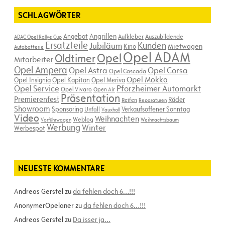
SCHLAGWÖRTER
Angebot
Angrillen
Aufkleber
Auszubildende
ADAC Opel Rallye Cup
Ersatzteile
Kunden
Jubiläum
Kino
Mietwagen
Autobatterie
Opel ADAM
Opel
Oldtimer
Mitarbeiter
Opel Ampera
Opel Astra
Opel Corsa
Opel Cascada
Opel Mokka
Opel Insignia
Opel Kapitän
Opel Meriva
Opel Service
Pforzheimer Automarkt
Opel Vivaro
Open Air
Präsentation
Premierenfest
Räder
Reifen
Reparaturen
Showroom
Sponsoring
Verkaufsoffener Sonntag
Unfall
Vauxhall
Video
Weihnachten
Weblog
Vorführwagen
Weihnachtsbaum
Werbung
Winter
Werbespot
NEUESTE KOMMENTARE
Andreas Gerstel
zu
da fehlen doch 6…!!!
AnonymerOpelaner
zu
da fehlen doch 6…!!!
Andreas Gerstel
zu
Da isser ja…