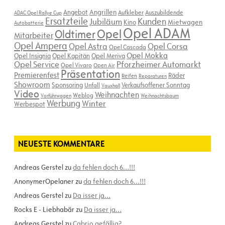
Angebot
Angrillen
Aufkleber
Auszubildende
ADAC Opel Rallye Cup
Ersatzteile
Kunden
Jubiläum
Kino
Mietwagen
Autobatterie
Opel ADAM
Opel
Oldtimer
Mitarbeiter
Opel Ampera
Opel Astra
Opel Corsa
Opel Cascada
Opel Mokka
Opel Insignia
Opel Kapitän
Opel Meriva
Opel Service
Pforzheimer Automarkt
Opel Vivaro
Open Air
Präsentation
Premierenfest
Räder
Reifen
Reparaturen
Showroom
Sponsoring
Verkaufsoffener Sonntag
Unfall
Vauxhall
Video
Weihnachten
Weblog
Vorführwagen
Weihnachtsbaum
Werbung
Winter
Werbespot
NEUESTE KOMMENTARE
Andreas Gerstel
zu
da fehlen doch 6…!!!
AnonymerOpelaner
zu
da fehlen doch 6…!!!
Andreas Gerstel
zu
Da isser ja…
Rocks E - Liebhabär
zu
Da isser ja…
Andreas Gerstel
zu
Cabrio gefällig?