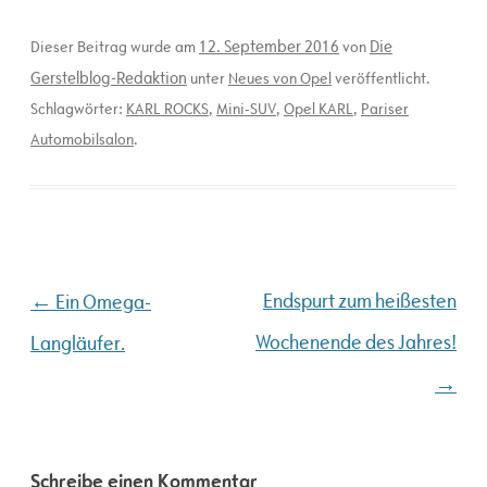
12. September 2016
Die
Dieser Beitrag wurde am
von
Gerstelblog-Redaktion
unter
Neues von Opel
veröffentlicht.
Schlagwörter:
KARL ROCKS
,
Mini-SUV
,
Opel KARL
,
Pariser
Automobilsalon
.
Beitragsnavigation
←
Endspurt zum heißesten
Ein Omega-
Wochenende des Jahres!
Langläufer.
→
Schreibe einen Kommentar