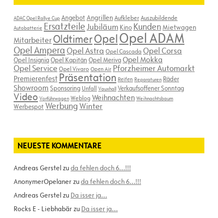
Angebot
Angrillen
Aufkleber
Auszubildende
ADAC Opel Rallye Cup
Ersatzteile
Kunden
Jubiläum
Kino
Mietwagen
Autobatterie
Opel ADAM
Opel
Oldtimer
Mitarbeiter
Opel Ampera
Opel Astra
Opel Corsa
Opel Cascada
Opel Mokka
Opel Insignia
Opel Kapitän
Opel Meriva
Opel Service
Pforzheimer Automarkt
Opel Vivaro
Open Air
Präsentation
Premierenfest
Räder
Reifen
Reparaturen
Showroom
Sponsoring
Verkaufsoffener Sonntag
Unfall
Vauxhall
Video
Weihnachten
Weblog
Vorführwagen
Weihnachtsbaum
Werbung
Winter
Werbespot
NEUESTE KOMMENTARE
Andreas Gerstel
zu
da fehlen doch 6…!!!
AnonymerOpelaner
zu
da fehlen doch 6…!!!
Andreas Gerstel
zu
Da isser ja…
Rocks E - Liebhabär
zu
Da isser ja…