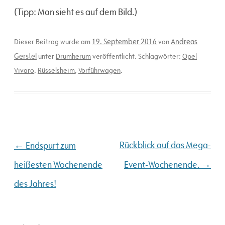
(Tipp: Man sieht es auf dem Bild.)
19. September 2016
Andreas
Dieser Beitrag wurde am
von
Gerstel
unter
Drumherum
veröffentlicht. Schlagwörter:
Opel
Vivaro
,
Rüsselsheim
,
Vorführwagen
.
Beitragsnavigation
←
Rückblick auf das Mega-
Endspurt zum
→
heißesten Wochenende
Event-Wochenende.
des Jahres!