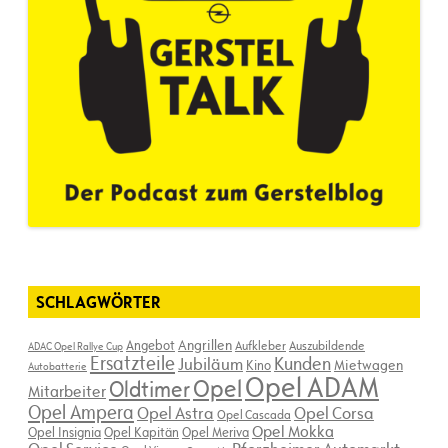
SCHLAGWÖRTER
Angebot
Angrillen
Aufkleber
Auszubildende
ADAC Opel Rallye Cup
Ersatzteile
Kunden
Jubiläum
Kino
Mietwagen
Autobatterie
Opel ADAM
Opel
Oldtimer
Mitarbeiter
Opel Ampera
Opel Astra
Opel Corsa
Opel Cascada
Opel Mokka
Opel Insignia
Opel Kapitän
Opel Meriva