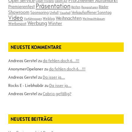
Opel Service
Pforzheimer Automarkt
Opel Vivaro
Open Air
Präsentation
Premierenfest
Räder
Reifen
Reparaturen
Showroom
Sponsoring
Verkaufsoffener Sonntag
Unfall
Vauxhall
Video
Weihnachten
Weblog
Vorführwagen
Weihnachtsbaum
Werbung
Winter
Werbespot
NEUESTE KOMMENTARE
Andreas Gerstel
zu
da fehlen doch 6…!!!
AnonymerOpelaner
zu
da fehlen doch 6…!!!
Andreas Gerstel
zu
Da isser ja…
Rocks E - Liebhabär
zu
Da isser ja…
Andreas Gerstel
zu
Cabrio gefällig?
NEUESTE BEITRÄGE