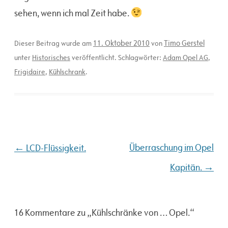
sehen, wenn ich mal Zeit habe.
11. Oktober 2010
Timo Gerstel
Dieser Beitrag wurde am
von
unter
Historisches
veröffentlicht. Schlagwörter:
Adam Opel AG
,
Frigidaire
,
Kühlschrank
.
Beitragsnavigation
←
Überraschung im Opel
LCD-Flüssigkeit.
→
Kapitän.
16 Kommentare zu „
Kühlschränke von … Opel.
“