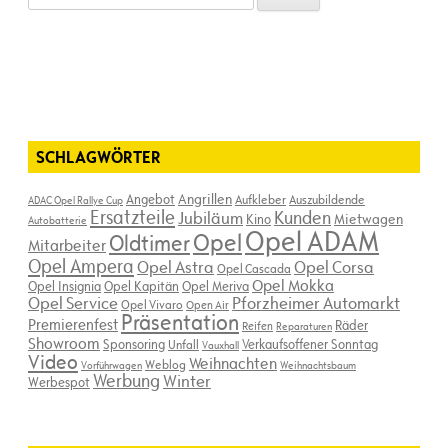
nach:
SCHLAGWÖRTER
Angebot
Angrillen
Aufkleber
Auszubildende
ADAC Opel Rallye Cup
Ersatzteile
Kunden
Jubiläum
Kino
Mietwagen
Autobatterie
Opel ADAM
Opel
Oldtimer
Mitarbeiter
Opel Ampera
Opel Astra
Opel Corsa
Opel Cascada
Opel Mokka
Opel Insignia
Opel Kapitän
Opel Meriva
Opel Service
Pforzheimer Automarkt
Opel Vivaro
Open Air
Präsentation
Premierenfest
Räder
Reifen
Reparaturen
Showroom
Sponsoring
Verkaufsoffener Sonntag
Unfall
Vauxhall
Video
Weihnachten
Weblog
Vorführwagen
Weihnachtsbaum
Werbung
Winter
Werbespot