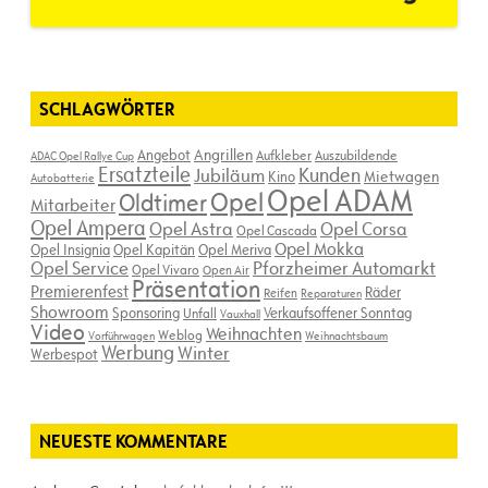
SCHLAGWÖRTER
Angebot
Angrillen
Aufkleber
Auszubildende
ADAC Opel Rallye Cup
Ersatzteile
Kunden
Jubiläum
Kino
Mietwagen
Autobatterie
Opel ADAM
Opel
Oldtimer
Mitarbeiter
Opel Ampera
Opel Astra
Opel Corsa
Opel Cascada
Opel Mokka
Opel Insignia
Opel Kapitän
Opel Meriva
Opel Service
Pforzheimer Automarkt
Opel Vivaro
Open Air
Präsentation
Premierenfest
Räder
Reifen
Reparaturen
Showroom
Sponsoring
Verkaufsoffener Sonntag
Unfall
Vauxhall
Video
Weihnachten
Weblog
Vorführwagen
Weihnachtsbaum
Werbung
Winter
Werbespot
NEUESTE KOMMENTARE