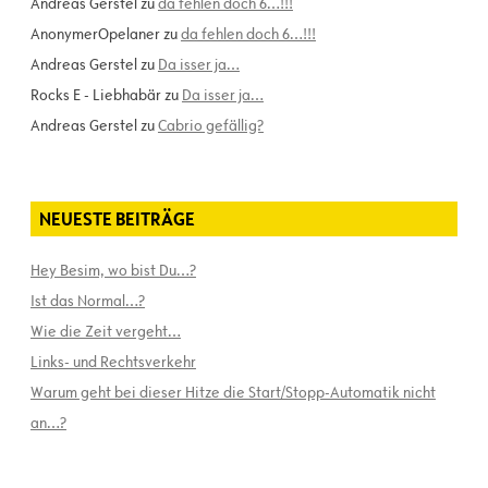
Andreas Gerstel
zu
da fehlen doch 6…!!!
AnonymerOpelaner
zu
da fehlen doch 6…!!!
Andreas Gerstel
zu
Da isser ja…
Rocks E - Liebhabär
zu
Da isser ja…
Andreas Gerstel
zu
Cabrio gefällig?
NEUESTE BEITRÄGE
Hey Besim, wo bist Du…?
Ist das Normal…?
Wie die Zeit vergeht…
Links- und Rechtsverkehr
Warum geht bei dieser Hitze die Start/Stopp-Automatik nicht
an…?