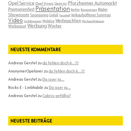
Opel Service
Pforzheimer Automarkt
Opel Vivaro
Open Air
Präsentation
Premierenfest
Räder
Reifen
Reparaturen
Showroom
Sponsoring
Verkaufsoffener Sonntag
Unfall
Vauxhall
Video
Weihnachten
Weblog
Vorführwagen
Weihnachtsbaum
Werbung
Winter
Werbespot
NEUESTE KOMMENTARE
Andreas Gerstel
zu
da fehlen doch 6…!!!
AnonymerOpelaner
zu
da fehlen doch 6…!!!
Andreas Gerstel
zu
Da isser ja…
Rocks E - Liebhabär
zu
Da isser ja…
Andreas Gerstel
zu
Cabrio gefällig?
NEUESTE BEITRÄGE