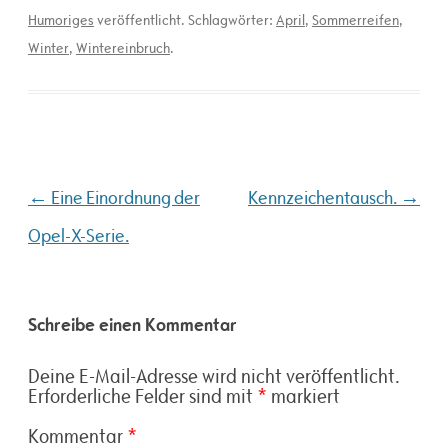
Humoriges
veröffentlicht. Schlagwörter:
April
,
Sommerreifen
,
Winter
,
Wintereinbruch
.
Beitragsnavigation
←
→
Eine Einordnung der
Kennzeichentausch.
Opel-X-Serie.
Schreibe einen Kommentar
Deine E-Mail-Adresse wird nicht veröffentlicht.
Erforderliche Felder sind mit
*
markiert
Kommentar
*