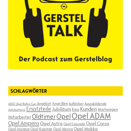
SCHLAGWÖRTER
Angebot
Angrillen
Aufkleber
Auszubildende
ADAC Opel Rallye Cup
Ersatzteile
Kunden
Jubiläum
Kino
Mietwagen
Autobatterie
Opel ADAM
Opel
Oldtimer
Mitarbeiter
Opel Ampera
Opel Astra
Opel Corsa
Opel Cascada
Opel Mokka
Opel Insignia
Opel Kapitän
Opel Meriva