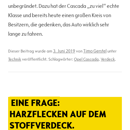
unbegründet. Dazu hat der Cascada „zu viel“ echte
Klasse und bereits heute einen großen Kreis von
Besitzern, die gedenken, das Auto wirklich sehr
lange zu fahren.
3. Juni 2019
Timo Gerstel
Dieser Beitrag wurde am
von
unter
Technik
veröffentlicht. Schlagwörter:
Opel Cascada
,
Verdeck
.
EINE FRAGE:
HARZFLECKEN AUF DEM
STOFFVERDECK.