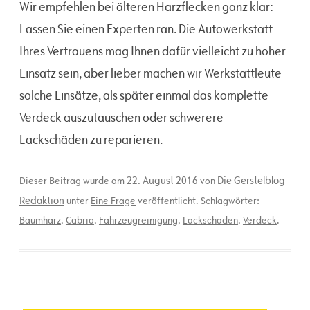
Wir empfehlen bei älteren Harzflecken ganz klar:
Lassen Sie einen Experten ran. Die Autowerkstatt
Ihres Vertrauens mag Ihnen dafür vielleicht zu hoher
Einsatz sein, aber lieber machen wir Werkstattleute
solche Einsätze, als später einmal das komplette
Verdeck auszutauschen oder schwerere
Lackschäden zu reparieren.
22. August 2016
Die Gerstelblog-
Dieser Beitrag wurde am
von
Redaktion
unter
Eine Frage
veröffentlicht. Schlagwörter:
Baumharz
,
Cabrio
,
Fahrzeugreinigung
,
Lackschaden
,
Verdeck
.