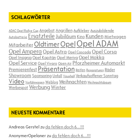
SCHLAGWÖRTER
Angebot
Angrillen
Aufkleber
Auszubildende
ADAC Opel Rallye Cup
Ersatzteile
Kunden
Jubiläum
Kino
Mietwagen
Autobatterie
Opel ADAM
Opel
Oldtimer
Mitarbeiter
Opel Ampera
Opel Astra
Opel Corsa
Opel Cascada
Opel Mokka
Opel Insignia
Opel Kapitän
Opel Meriva
Opel Service
Pforzheimer Automarkt
Opel Vivaro
Open Air
Präsentation
Premierenfest
Räder
Reifen
Reparaturen
Showroom
Sponsoring
Verkaufsoffener Sonntag
Unfall
Vauxhall
Video
Weihnachten
Weblog
Vorführwagen
Weihnachtsbaum
Werbung
Winter
Werbespot
NEUESTE KOMMENTARE
Andreas Gerstel
zu
da fehlen doch 6…!!!
AnonymerOpelaner
zu
da fehlen doch 6…!!!