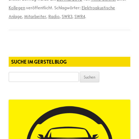
Kollegen
veröffentlicht. Schlagwörter:
Elektroakustische
Anlage
,
Mitarbeiter
,
Radio
,
SWR3
,
SWR4
.
SUCHE IM GERSTELBLOG
Suchen
nach: