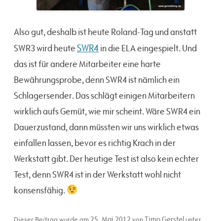
Also gut, deshalb ist heute Roland-Tag und anstatt
SWR4
SWR3 wird heute
in die ELA eingespielt. Und
das ist für andere Mitarbeiter eine harte
Bewährungsprobe, denn SWR4 ist nämlich ein
Schlagersender. Das schlägt einigen Mitarbeitern
wirklich aufs Gemüt, wie mir scheint. Wäre SWR4 ein
Dauerzustand, dann müssten wir uns wirklich etwas
einfallen lassen, bevor es richtig Krach in der
Werkstatt gibt. Der heutige Test ist also kein echter
Test, denn SWR4 ist in der Werkstatt wohl nicht
konsensfähig.
25. Mai 2012
Timo Gerstel
Dieser Beitrag wurde am
von
unter