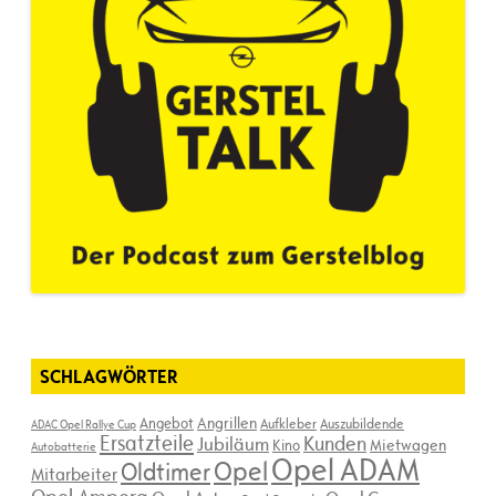
SCHLAGWÖRTER
Angebot
Angrillen
Aufkleber
Auszubildende
ADAC Opel Rallye Cup
Ersatzteile
Kunden
Jubiläum
Kino
Mietwagen
Autobatterie
Opel ADAM
Opel
Oldtimer
Mitarbeiter