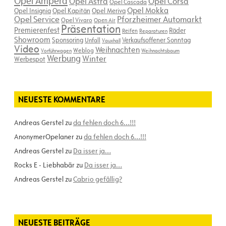
Opel Ampera
Opel Astra
Opel Corsa
Opel Cascada
Opel Mokka
Opel Insignia
Opel Kapitän
Opel Meriva
Opel Service
Pforzheimer Automarkt
Opel Vivaro
Open Air
Präsentation
Premierenfest
Räder
Reifen
Reparaturen
Showroom
Sponsoring
Verkaufsoffener Sonntag
Unfall
Vauxhall
Video
Weihnachten
Weblog
Vorführwagen
Weihnachtsbaum
Werbung
Winter
Werbespot
NEUESTE KOMMENTARE
Andreas Gerstel
zu
da fehlen doch 6…!!!
AnonymerOpelaner
zu
da fehlen doch 6…!!!
Andreas Gerstel
zu
Da isser ja…
Rocks E - Liebhabär
zu
Da isser ja…
Andreas Gerstel
zu
Cabrio gefällig?
NEUESTE BEITRÄGE