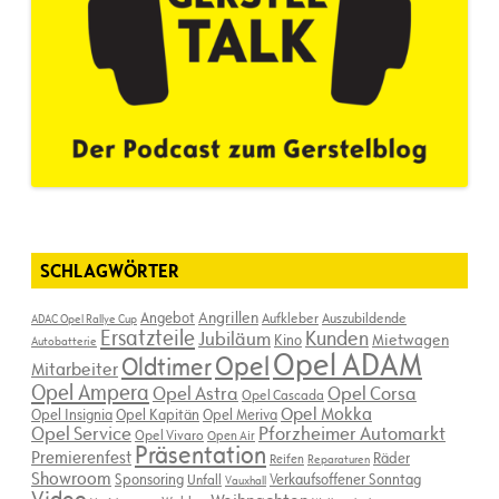
SCHLAGWÖRTER
Angebot
Angrillen
Aufkleber
Auszubildende
ADAC Opel Rallye Cup
Ersatzteile
Kunden
Jubiläum
Kino
Mietwagen
Autobatterie
Opel ADAM
Opel
Oldtimer
Mitarbeiter
Opel Ampera
Opel Astra
Opel Corsa
Opel Cascada
Opel Mokka
Opel Insignia
Opel Kapitän
Opel Meriva
Opel Service
Pforzheimer Automarkt
Opel Vivaro
Open Air
Präsentation
Premierenfest
Räder
Reifen
Reparaturen
Showroom
Sponsoring
Verkaufsoffener Sonntag
Unfall
Vauxhall