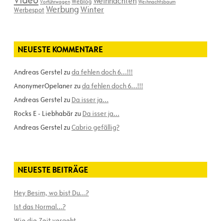
Video
Weihnachten
Weblog
Vorführwagen
Weihnachtsbaum
Werbung
Winter
Werbespot
NEUESTE KOMMENTARE
Andreas Gerstel
zu
da fehlen doch 6…!!!
AnonymerOpelaner
zu
da fehlen doch 6…!!!
Andreas Gerstel
zu
Da isser ja…
Rocks E - Liebhabär
zu
Da isser ja…
Andreas Gerstel
zu
Cabrio gefällig?
NEUESTE BEITRÄGE
Hey Besim, wo bist Du…?
Ist das Normal…?
Wie die Zeit vergeht…