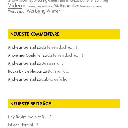
Sponsoring
Verkaufsoffener Sonntag
Unfall
Vauxhall
Video
Weihnachten
Weblog
Vorführwagen
Weihnachtsbaum
Werbung
Winter
Werbespot
NEUESTE KOMMENTARE
Andreas Gerstel
zu
da fehlen doch 6…!!!
AnonymerOpelaner
zu
da fehlen doch 6…!!!
Andreas Gerstel
zu
Da isser ja…
Rocks E - Liebhabär
zu
Da isser ja…
Andreas Gerstel
zu
Cabrio gefällig?
NEUESTE BEITRÄGE
Hey Besim, wo bist Du…?
Ist das Normal…?