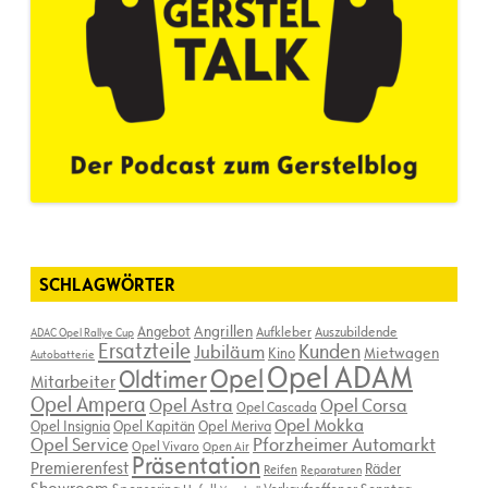
SCHLAGWÖRTER
Angebot
Angrillen
Aufkleber
Auszubildende
ADAC Opel Rallye Cup
Ersatzteile
Kunden
Jubiläum
Kino
Mietwagen
Autobatterie
Opel ADAM
Opel
Oldtimer
Mitarbeiter
Opel Ampera
Opel Astra
Opel Corsa
Opel Cascada
Opel Mokka
Opel Insignia
Opel Kapitän
Opel Meriva
Opel Service
Pforzheimer Automarkt
Opel Vivaro
Open Air
Präsentation
Premierenfest
Räder
Reifen
Reparaturen
Showroom