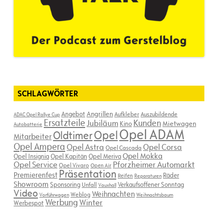
SCHLAGWÖRTER
Angebot
Angrillen
Aufkleber
Auszubildende
ADAC Opel Rallye Cup
Ersatzteile
Kunden
Jubiläum
Kino
Mietwagen
Autobatterie
Opel ADAM
Opel
Oldtimer
Mitarbeiter
Opel Ampera
Opel Astra
Opel Corsa
Opel Cascada
Opel Mokka
Opel Insignia
Opel Kapitän
Opel Meriva
Opel Service
Pforzheimer Automarkt
Opel Vivaro
Open Air
Präsentation
Premierenfest
Räder
Reifen
Reparaturen
Showroom
Sponsoring
Verkaufsoffener Sonntag
Unfall
Vauxhall
Video
Weihnachten
Weblog
Vorführwagen
Weihnachtsbaum
Werbung
Winter
Werbespot