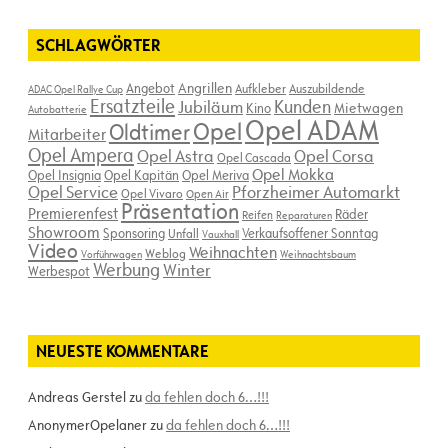
SCHLAGWÖRTER
Angebot
Angrillen
Aufkleber
Auszubildende
ADAC Opel Rallye Cup
Ersatzteile
Kunden
Jubiläum
Kino
Mietwagen
Autobatterie
Opel ADAM
Opel
Oldtimer
Mitarbeiter
Opel Ampera
Opel Astra
Opel Corsa
Opel Cascada
Opel Mokka
Opel Insignia
Opel Kapitän
Opel Meriva
Opel Service
Pforzheimer Automarkt
Opel Vivaro
Open Air
Präsentation
Premierenfest
Räder
Reifen
Reparaturen
Showroom
Sponsoring
Verkaufsoffener Sonntag
Unfall
Vauxhall
Video
Weihnachten
Weblog
Vorführwagen
Weihnachtsbaum
Werbung
Winter
Werbespot
NEUESTE KOMMENTARE
Andreas Gerstel
zu
da fehlen doch 6…!!!
AnonymerOpelaner
zu
da fehlen doch 6…!!!