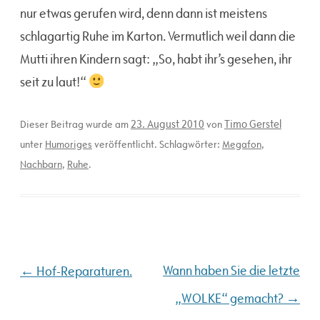
nur etwas gerufen wird, denn dann ist meistens
schlagartig Ruhe im Karton. Vermutlich weil dann die
Mutti ihren Kindern sagt: „So, habt ihr’s gesehen, ihr
seit zu laut!“
23. August 2010
Timo Gerstel
Dieser Beitrag wurde am
von
unter
Humoriges
veröffentlicht. Schlagwörter:
Megafon
,
Nachbarn
,
Ruhe
.
Beitragsnavigation
←
Wann haben Sie die letzte
Hof-Reparaturen.
→
„WOLKE“ gemacht?