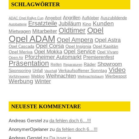
SCHLAGWÖRTER
Angrillen
Angebot
Aufkleber
Auszubildende
ADAC Opel Rallye Cup
Ersatzteile
Kunden
Jubiläum
Kino
Autobatterie
Opel
Oldtimer
Mitarbeiter
Mietwagen
Opel ADAM
Opel Ampera
Opel Astra
Opel Corsa
Opel Insignia
Opel Kapitän
Opel Cascada
Opel Service
Opel Mokka
Opel Meriva
Opel Vivaro
Pforzheimer Automarkt
Premierenfest
Open Air
Präsentation
Showroom
Räder
Reifen
Reparaturen
Video
Sponsoring
Verkaufsoffener Sonntag
Unfall
Vauxhall
Weihnachten
Werbespot
Weblog
Vorführwagen
Weihnachtsbaum
Werbung
Winter
NEUESTE KOMMENTARE
Andreas Gerstel
zu
da fehlen doch 6…!!!
AnonymerOpelaner
zu
da fehlen doch 6…!!!
Andreas Gerstel
zu
Da isser ja…